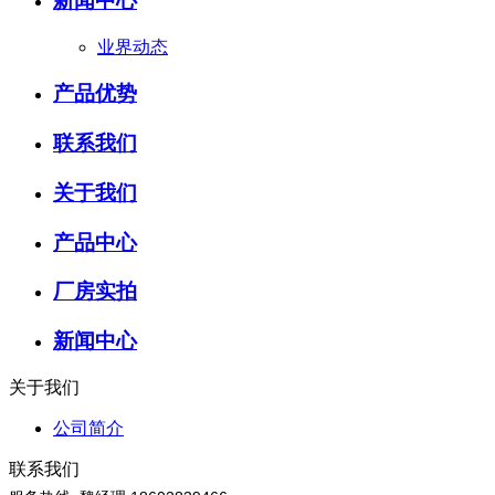
新闻中心
业界动态
产品优势
联系我们
关于我们
产品中心
厂房实拍
新闻中心
关于我们
公司简介
联系我们