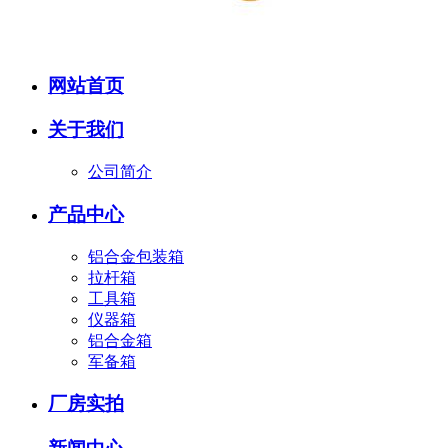
网站首页
关于我们
公司简介
产品中心
铝合金包装箱
拉杆箱
工具箱
仪器箱
铝合金箱
军备箱
厂房实拍