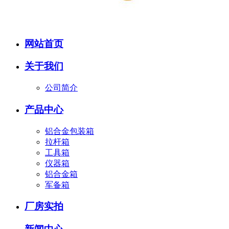
网站首页
关于我们
公司简介
产品中心
铝合金包装箱
拉杆箱
工具箱
仪器箱
铝合金箱
军备箱
厂房实拍